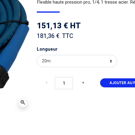
Flexible haute pression pro, 1/4, 1 tresse acier. 
151,13 € HT
keyboard_arrow_right
181,36 €
TTC
Suivant
Longueur
-
+
AJOUTER AU 
zoom_in