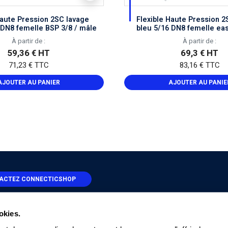
Haute Pression 2SC lavage
Flexible Haute Pression 2
 DN8 femelle BSP 3/8 / mâle
bleu 5/16 DN8 femelle ea
À partir de :
À partir de :
59,36 € HT
69,3 € HT
71,23 € TTC
83,16 € TTC
AJOUTER AU PANIER
AJOUTER AU PANIE
ACTEZ CONNECTICSHOP
02 21 81 47 13
okies.