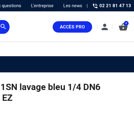
02 21 81 47 13
x questions
L'entreprise
Les news
0
person
shopping_basket
search
ACCÈS PRO
 1SN lavage bleu 1/4 DN6
 EZ