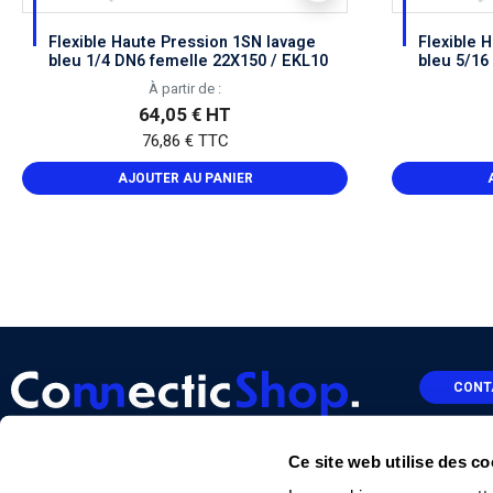
Flexible Haute Pression 1SN lavage
Flexible 
bleu 1/4 DN6 femelle 22X150 / EKL10
bleu 5/16
EZ
BSP 3/8
À partir de :
64,05 € HT
76,86 € TTC
AJOUTER AU PANIER
CONT
Ce site web utilise des co