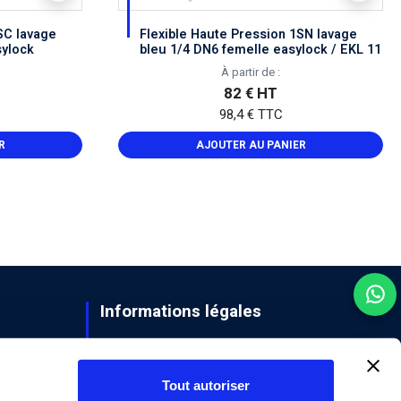
SC lavage
Flexible Haute Pression 1SN lavage
sylock
bleu 1/4 DN6 femelle easylock / EKL 11
Inox
À partir de :
82 € HT
98,4 € TTC
R
AJOUTER AU PANIER
Informations légales
Livraison
Mentions légales
Tout autoriser