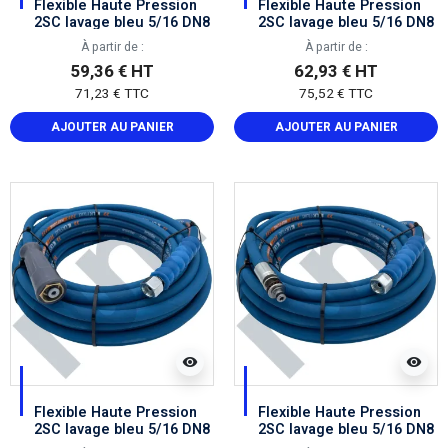
Flexible Haute Pression
Flexible Haute Pression
2SC lavage bleu 5/16 DN8
2SC lavage bleu 5/16 DN8
femelle BSP 3/8 / mâle
femelle BSP 3/8 / femelle
À partir de :
À partir de :
BSP 3/8
22X150
59,36 € HT
62,93 € HT
71,23 € TTC
75,52 € TTC
AJOUTER AU PANIER
AJOUTER AU PANIER
visibility
visibility
Flexible Haute Pression
Flexible Haute Pression
2SC lavage bleu 5/16 DN8
2SC lavage bleu 5/16 DN8
femelle BSP 3/8 /
femelle BSP 3/8 / EKL11