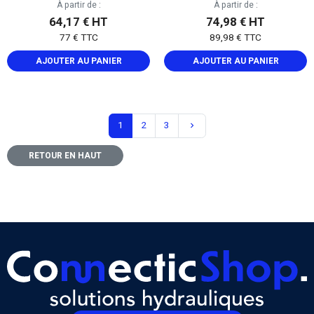
À partir de :
À partir de :
easylock
Inox
64,17 € HT
74,98 € HT
77 € TTC
89,98 € TTC
AJOUTER AU PANIER
AJOUTER AU PANIER
Suivant
1
2
3
keyboard_arrow_right
RETOUR EN HAUT