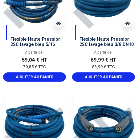
visibility
visibility
Flexible Haute Pression
Flexible Haute Pression
2SC lavage bleu 5/16
2SC lavage bleu 3/8 DN10
DN08 femelle BSP 3/8
femelle 22X150
À partir de :
À partir de :
59,04 € HT
69,99 € HT
70,85 € TTC
83,99 € TTC
AJOUTER AU PANIER
AJOUTER AU PANIER