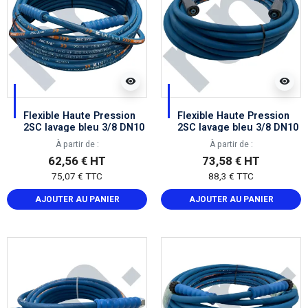
visibility
visibility
Flexible Haute Pression
Flexible Haute Pression
2SC lavage bleu 3/8 DN10
2SC lavage bleu 3/8 DN10
femelle BSP 3/8
femelle easylock
À partir de :
À partir de :
62,56 € HT
73,58 € HT
75,07 € TTC
88,3 € TTC
AJOUTER AU PANIER
AJOUTER AU PANIER