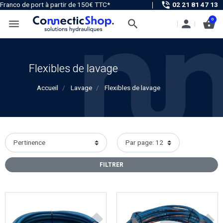
02 21 81 47 13
Franco de port à partir de 150€ TTC*
0
menu
search
person
shopping_basket
Flexibles de lavage
Accueil
Lavage
Flexibles de lavage
FILTRER