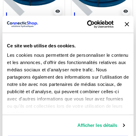
visibility
visibility
Flexible Haute Pression
Flexible Haute Pression
2SC lavage bleu 5/16
2SC lavage bleu 5/16 DN8
DN08 femelle 22X150
femelle easylock
À partir de :
À partir de :
65,87 € HT
69,3 € HT
Ce site web utilise des cookies.
79,04 € TTC
83,16 € TTC
Les cookies nous permettent de personnaliser le contenu
et les annonces, d'offrir des fonctionnalités relatives aux
AJOUTER AU PANIER
AJOUTER AU PANIER
médias sociaux et d'analyser notre trafic. Nous
partageons également des informations sur l'utilisation de
notre site avec nos partenaires de médias sociaux, de
publicité et d'analyse, qui peuvent combiner celles-ci
avec d'autres informations que vous leur avez fournies
ou qu'ils ont collectées lors de votre utilisation de leurs
services.
Afficher les détails
visibility
visibility